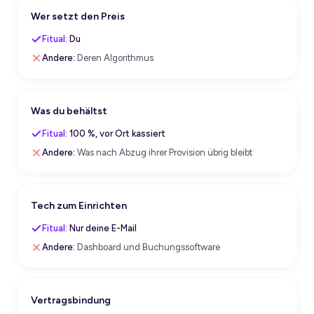
Wer setzt den Preis
Fitual:
Du
Andere:
Deren Algorithmus
Was du behältst
Fitual:
100 %, vor Ort kassiert
Andere:
Was nach Abzug ihrer Provision übrig bleibt
Top für aktive Reisende.
Tech zum Einrichten
@Di_Ka_87
Fitual:
Nur deine E-Mail
Andere:
Dashboard und Buchungssoftware
Sobald ich die Idee gesehen habe, wusste ich, dass
ich die App brauche. Das verändert Sport auf Reisen
Vertragsbindung
für immer.