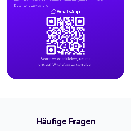
Mehr dazu, wie wir mit deinen Daten umgehen, in unserer
Datenschutzerklärung
.
WhatsApp
Als Personal Trainer kann ich mir Urlaub ohne
Training nicht vorstellen. Mit dieser App ist es viel
leichter, Apartments und Hotels nach meinen
Prioritäten zu wählen.
@Alexander Pawlowski
Personal Trainer
Scannen oder klicken, um mit
uns auf WhatsApp zu schreiben
Keine Ausreden mehr unterwegs! Mit dieser App
bleib ich fit, egal wohin's geht.
@Vanessa Florczak
Lifestyle-Influencerin
Häufige Fragen
Diese App ist super.